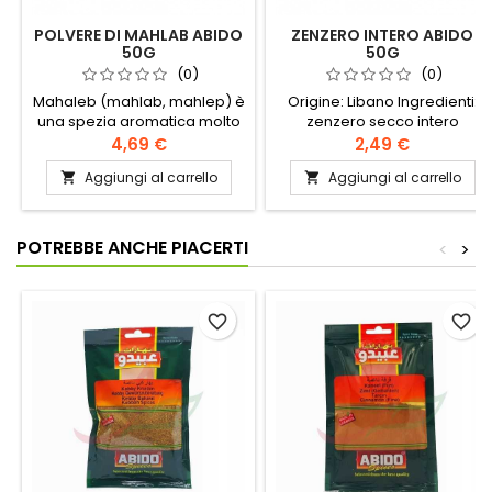
POLVERE DI MAHLAB ABIDO
ZENZERO INTERO ABIDO
50G
50G
(0)
(0)
Mahaleb (mahlab, mahlep) è
Origine: Libano Ingredienti:
una spezia aromatica molto
zenzero secco intero
usata in Medio Oriente.
Conservare in un luogo
4,69 €
2,49 €
Estratta dal nocciolo
fresco e asciutto.
Aggiungi al carrello
Aggiungi al carrello


dell'amarena, questa spezia
ha un sapore agrodolce e dà
un profumo inconfondibile
alle preparazioni che la
POTREBBE ANCHE PIACERTI
<
>
incorporano. Tradizionalmente,
il mahaleb è aggiunto ai
biscotti festivi come il
maamoul, il barazek, ecc. e in
favorite_border
favorite_border
certi tipi di formaggio.