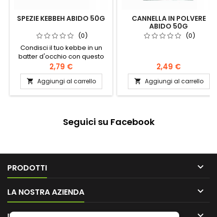
SPEZIE KEBBEH ABIDO 50G
CANNELLA IN POLVERE
ABIDO 50G
(0)
(0)
Condisci il tuo kebbe in un
batter d'occhio con questo
mix di spezie di Abido.
2,79 €
2,49 €
Origine: Libano Ingredienti:
Aggiungi al carrello
Aggiungi al carrello


cumino, maggiorana, menta,
paprika, pepe nero, cannella,
noce moscata, chiodi di
garofano, pepe rosso, foglia
di rosa Conservare in un
Seguici su Facebook
luogo fresco e asciutto

PRODOTTI

LA NOSTRA AZIENDA

IL TUO ACCOUNT