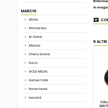
Riferime
In maga
MARCHI
Abido
COM
Ahmad tea
Al-Samir
6 ALTR
Altunsa
Cherry brand
Durra
GOLD MEDAL
Hamwi Café
Horse head
Lasuard
CAL
MATE