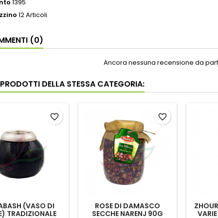
nto
1395
zzino
12 Articoli
MENTI (0)
Ancora nessuna recensione da parte
I PRODOTTI DELLA STESSA CATEGORIA:
favorite_border
favorite_border
ABASH (VASO DI
ROSE DI DAMASCO
ZHOURA
) TRADIZIONALE
SECCHE NARENJ 90G
VARIE