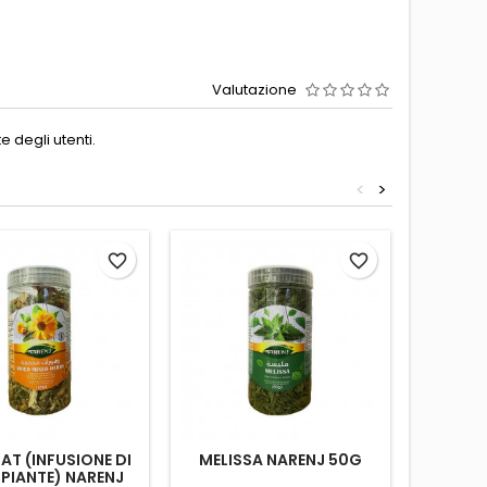
Valutazione
 degli utenti.
<
>
favorite_border
favorite_border
T (INFUSIONE DI
MELISSA NARENJ 50G
CAMOMI
 PIANTE) NARENJ