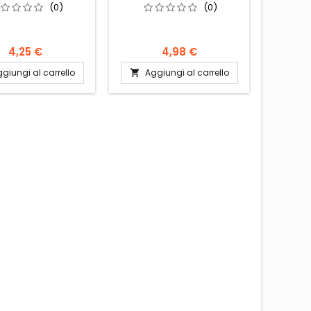
65G
(0)
(0)
4,25 €
4,98 €
giungi al carrello
Aggiungi al carrello
Ag

