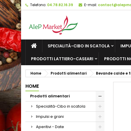
Telefono:
04.78.82.16.39
E-mail:
contact@alepmar
M
C
A
add_circle_outline
De
No
dei
SPECIALITÀ-CIBO IN SCATOLA
IMPU
PRODOTTI LATTIERO-CASEARI
PRODOTTI N
Home
Prodotti alimentari
Bevande calde e 
HOME
Prodotti alimentari
Specialità-Cibo in scatola
Impulsi e grani
Aperitivi - Date