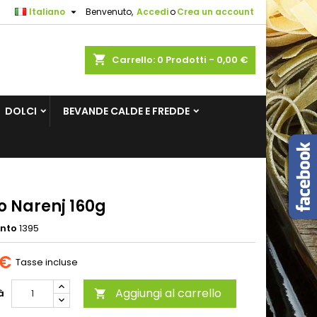

Italiano
Benvenuto,
Accedi
o
Crea un account
×
×
×
shopping_cart
Carrello:
0
Prodotti - 0,00 €
sta
DOLCI
BEVANDE CALDE E FREDDE
i
i
o Narenj 160g
ento
1395
 €
Tasse incluse
Aggiungi al carrello
à
