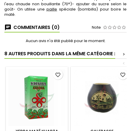
l'eau chaude non bouillante (70°)- ajouter du sucre selon le
goût- On utilise une
paille
spéciale (bombilla) pour boire le
maté.
COMMENTAIRES (0)
Note
Aucun avis n'a été publié pour le moment.
8 AUTRES PRODUITS DANS LA MÊME CATÉGORIE :
>
<
favorite_border
favorite_border