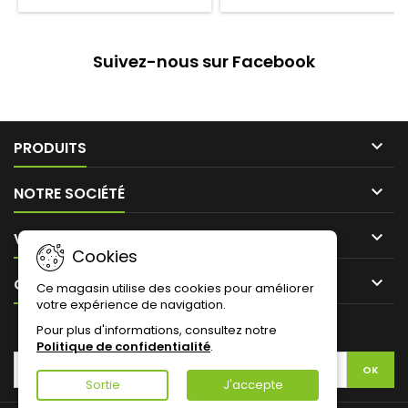
déshydraté, amidon de
poumon de veau 20%, eau,
pomme de terre, sel, viande
graisse de boeuf 7%, coeur
de poulet (1%), soja,
de veau 6%, amidon de
conservateur E250
pomme de terre, farine de
Suivez-nous sur Facebook
moutarde, sel, stabilisant :
E451, épices, antioxydant :
E316, conservateur : E250

PRODUITS

NOTRE SOCIÉTÉ

VOTRE COMPTE
Cookies

CONTACT
Ce magasin utilise des cookies pour améliorer
votre expérience de navigation.
Pour plus d'informations, consultez notre
LETTRE D'INFORMATIONS
Politique de confidentialité
.
Sortie
J'accepte