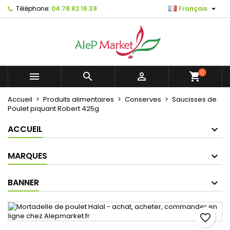

Téléphone:
04.78.82.16.39
Français
×
×
×
Mes listes d'envies
Créer une liste d'envies
Connexion
Créer une nouvelle liste
add_circle_outline
Vous devez être connecté pour ajouter des produits
Nom de la liste d'envies
à votre liste d'envies.
0



shopping_cart
Annuler
Connexion
Accueil
Produits alimentaires
Conserves
Saucisses de
Annuler
Créer une liste d'envies
Poulet piquant Robert 425g
ACCUEIL
MARQUES
BANNER
favorite_border