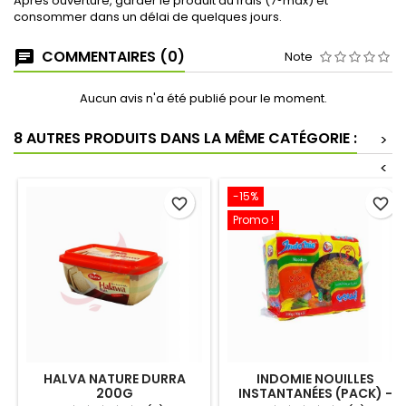
Après ouverture, garder le produit au frais (7°max) et
consommer dans un délai de quelques jours.
COMMENTAIRES (0)
Note
Aucun avis n'a été publié pour le moment.
8 AUTRES PRODUITS DANS LA MÊME CATÉGORIE :
>
<
-15%
favorite_border
favorite_border
Promo !
HALVA NATURE DURRA
INDOMIE NOUILLES
200G
INSTANTANÉES (PACK) -