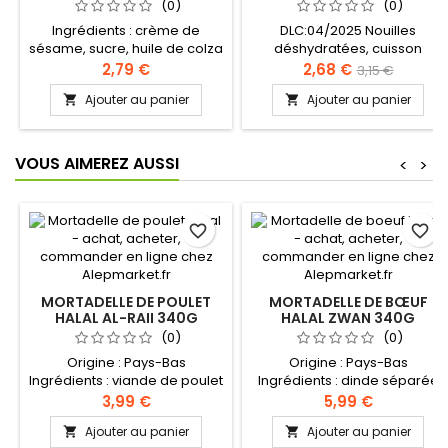
POULET 5X70G
(0)
(0)
Ingrédients : crème de
DLC:04/2025 Nouilles
sésame, sucre, huile de colza
déshydratées, cuisson
et de palme modifiée, extrait
rapide à l'eau chaude et
2,79 €
2,68 €
3,15 €
de halva, acide citrique,
servir avec le bouillon.
Ajouter au panier
Ajouter au panier


vanilline, arôme artificielle,
Recette originale aromatisée
essence de géranium
au poulet.
VOUS AIMEREZ AUSSI
<
>
favorite_border
favorite_border
MORTADELLE DE POULET
MORTADELLE DE BŒUF
HALAL AL-RAII 340G
HALAL ZWAN 340G
(0)
(0)
Origine : Pays-Bas
Origine : Pays-Bas
Ingrédients : viande de poulet
Ingrédients : dinde séparée
séparée mécaniquement
désossée mécaniquement 25
3,99 €
5,99 €
(79%), eau, farine de blé,
poulet séparé désossé
Ajouter au panier
Ajouter au panier


herbes, sirop de glucose
mécaniquement 23%,