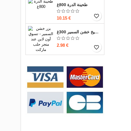
طحينة الدرة 800غ
favorite_border
10.15 €
بزر بطيخ خشن السمير 300غ
2.98 €
favorite_border