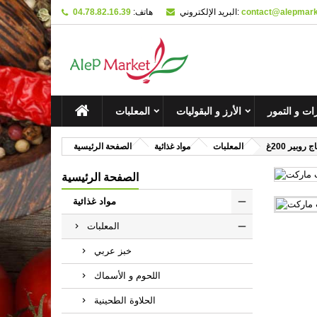
contact@alepmarke
البريد الإلكتروني:
هاتف:
04.78.82.16.39
M
C
ل
add_circle_outline
You
Wi
ت و التمور
الأرز و البقوليات
المعلبات
 روبير 200غ
المعلبات
مواد غذائية
الصفحة الرئيسية
الصفحة الرئيسية
مواد غذائية
المعلبات
خبز عربي
اللحوم و الأسماك
الحلاوة الطحينية