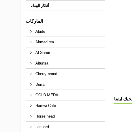
أفكار للهدايا
الماركات
Abido
Ahmad tea
Al-Samir
Altunsa
Cherry brand
Durra
GOLD MEDAL
جبك ايضا
Hamwi Café
Horse head
Lasuard