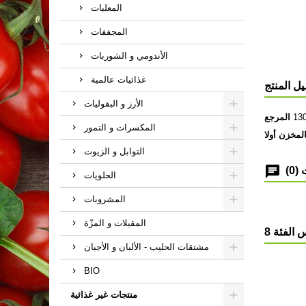
المعلبات
المجففات
الأندومي و الشوربات
غذائيات عالمية
ل المنتج
الأرز و البقوليات
13
المرجع
المكسرات و التمور
لمخزن أولا
التوابل و الزيوت
(0)
الحلويات
المشروبات
المقبلات و المزّة
مشتقات الحليب - الألبان و الأجبان
BIO
منتجات غير غذائية