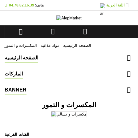

اللغة العربية
هاتف:
04.78.82.16.39
×
×
×
×
Mes listes d'envies
((modalTitle))
((title))
تسجيل الدخول
((confirmMessage))
You need to be logged in to save products in your



((label))
wishlist.
add_circle_outline
Créer une nouvelle liste
الصفحة الرئيسية
مواد غذائية
المكسرات و التمور
((cancelText))
((modalDeleteText))
((cancelText))
((loginText))
الصفحة الرئيسية
((cancelText))
((createText))
الماركات
BANNER
المكسرات و التمور
الفئات الفرعية