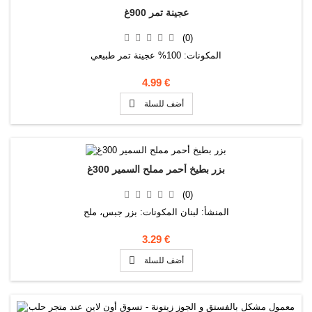
عجينة تمر 900غ
(0)
المكونات: 100% عجينة تمر طبيعي
4.99 €

أضف للسلة
بزر بطيخ أحمر مملح السمير 300غ
(0)
المنشأ: لبنان المكونات: بزر جبس، ملح
3.29 €

أضف للسلة