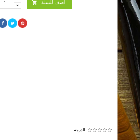
أضف للسلة

الدرجة