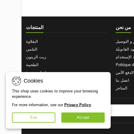
من نحن
المنتجات
و التوصيل
البقلاوة
ود القانونيّة
السّمن
الإستخدام
زيت الزيتون
Politique 
الطحينة
الدفع الآمن
حلويات زيتونة
Cookies
اتصل بنا
المكسرات المحمصة
المتاجر
This shop uses cookies to improve your browsing
experience.
For more information, see our
Privacy Policy
.
النشره البريديه
Exit
Accept