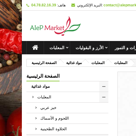
contact@alepmarke
البريد الإلكتروني:
هاتف:
04.78.82.16.39
M
C
ل
add_circle_outline
You
Wi
ت و التمور
الأرز و البقوليات
المعلبات
المعلبات
المعلبات
مواد غذائية
الصفحة الرئيسية
الصفحة الرئيسية
مواد غذائية
المعلبات
خبز عربي
اللحوم و الأسماك
الحلاوة الطحينية