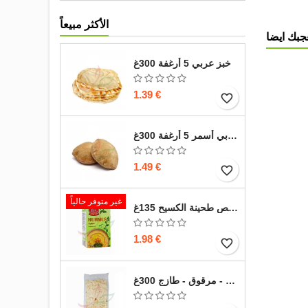
الأكثر مبيعاً
جبك ايضا
خبز عربي 5 أرغفة 300غ
1.39 €
favorite_border
خبز عربي أسمر 5 أرغفة 300غ
1.49 €
favorite_border
غير متوفر حالياً
حمص طحينة الكسيح 135غ
1.98 €
favorite_border
خبز صاج - مرقوق - طازج 300غ