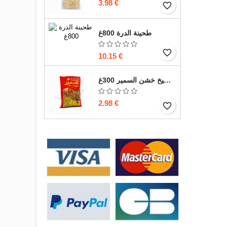
3.98 €
favorite_border
طحينة الدرة 800غ
favorite_border
10.15 €
بزر بطيخ خشن السمير 300غ
2.98 €
favorite_border