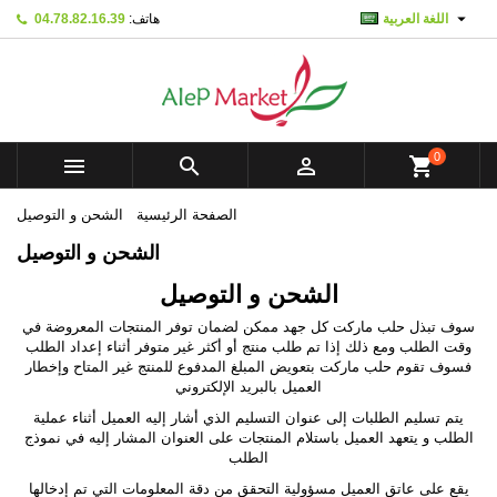

اللغة العربية
هاتف:
04.78.82.16.39
Mes listes d'envies
((modalTitle))
Create wishlist
تسجيل الدخول
add_circle_outline
Créer une nouvelle liste
((confirmMessage))
You need to be logged in to save products in your wishlist.
Wishlist name
0



shopping_cart
ل
((modalD
إلغاء
((cancelText))
الصفحة الرئيسية
الشحن و التوصيل
Cre
إلغاء
الشحن و التوصيل
الشحن و التوصيل
سوف تبذل حلب ماركت كل جهد ممكن لضمان توفر المنتجات المعروضة في
وقت الطلب ومع ذلك إذا تم طلب منتج أو أكثر غير متوفر أثناء إعداد الطلب
فسوف تقوم حلب ماركت بتعويض المبلغ المدفوع للمنتج غير المتاح وإخطار
العميل بالبريد الإلكتروني
يتم تسليم الطلبات إلى عنوان التسليم الذي أشار إليه العميل أثناء عملية
الطلب و يتعهد العميل باستلام المنتجات على العنوان المشار إليه في نموذج
الطلب
يقع على عاتق العميل مسؤولية التحقق من دقة المعلومات التي تم إدخالها