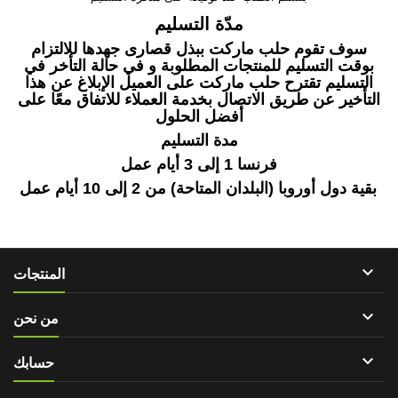
مدّة التسليم
سوف تقوم حلب ماركت ببذل قصارى جهدها للالتزام
بوقت التسليم للمنتجات المطلوبة و في حالة التأخر في
التسليم تقترح حلب ماركت على العميل الإبلاغ عن هذا
التأخير عن طريق الاتصال بخدمة العملاء للاتفاق معًا على
أفضل الحلول
مدة التسليم
فرنسا 1 إلى 3 أيام عمل
بقية دول أوروبا (البلدان المتاحة) من 2 إلى 10 أيام عمل

المنتجات

من نحن

حسابك