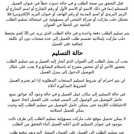
قبل التحقق من صحة الطلب و في حالة حدوث خطأ في عنوان العميل
المستلم (بما في ذلك الاسم أو الاسم الأول أو رقم الشارع أو اسم الشارع أو
الرمز البريدي أو اسم المدينة أو رقم الهاتف أو عنوان البريد الإلكتروني) فلا
تتحمّل حلب ماركت أو شركة الشحن أي مسؤولية عن استحالة تسليم الطلب
الناتجة عن الخطأ في العنوان
يتم تسليم الطلب دفعة واحدة و في حالة الطلب الذي يزيد عن 30 كجم يحتفظ
حلب ماركت بإمكانية تقسيم طلب العميل إلى عدة شحنات دون أي تكلفة
إضافية على العميل
حالة التسليم
يجب أن يصل الطلب إلى العنوان الذي أشار إليه العميل و يتم تسليم الطلب
بحضور الأخير أو أي شخص مصرح له باستلام البضائع و لا يجب على عمّال
التوصيل الدخول إلى منزل العميل
لن يتم احترام أي شروط لتسليم المنتجات المطلوبة إذا لم يحترم العميل
الشروط المذكورة أعلاه
في حالة التسليم إلى مكان عمل العميل و في حالة وجود أيّة عوائق تمنع
عامل التوصيل من الوصول إلى المبنى فيجب على العميل اتخاذ جميع
الاحتياطات اللازمة حتى يتمكن عامل التوصيل من تسليم الطلب إليه وحيث
يمكن للعميل استلامه
لا يمكن تحميل موقع حلب ماركت مسؤولية تسليم الطلب إلى طرف ثالث
موجود في عنوان التسليم الذي أعلنه العميل أثناء التحقق من الطلب
عند تسليم الطلب إلى العميل على العنوان المشار إليه وبعد توقيع طلب