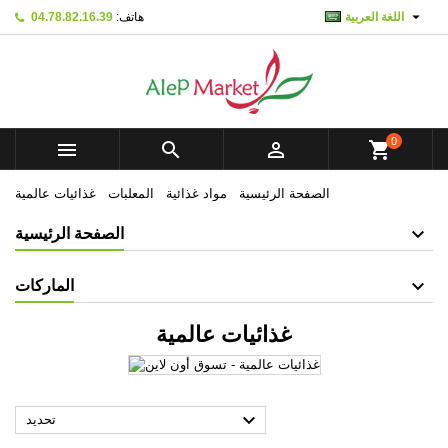

اللغة العربية
هاتف:
04.78.82.16.39
×
×
×
×
Mes listes d'envies
((modalTitle))
Create wishlist
تسجيل الدخول
add_circle_outline
Créer une nouvelle liste
((confirmMessage))
You need to be logged in to save products in your
Wishlist name
wishlist.
0



shopping_cart
((cancelText))
((modalDeleteText))
تسجيل الدخول
إلغاء
الصفحة الرئيسية
مواد غذائية
المعلبات
غذائيات عالمية
Create wishlist
إلغاء
الصفحة الرئيسية
الماركات
غذائيات عالمية

تحديد