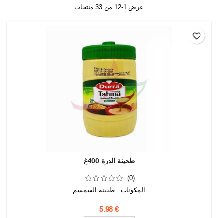
عرض 1-12 من 33 منتجات
favorite_border
طحينة الدرة 400غ
(0)
المكونات : طحينة السمسم
5.98 €