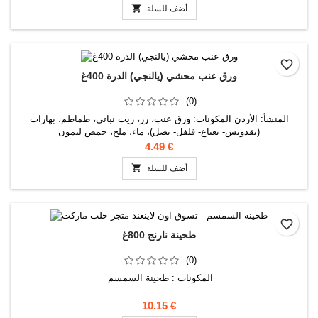

أضف للسلة
favorite_border
ورق عنب محشي (يالنجي) الدرة 400غ
(0)
المنشأ: الأردن المكونات: ورق عنب، رز، زيت نباتي، طماطم، بهارات
(بقدونس- نعناع- فلفل- بصل)، ماء، ملح، حمض ليمون
4.49 €

أضف للسلة
favorite_border
طحينة نارنج 800غ
(0)
المكونات : طحينة السمسم
10.15 €