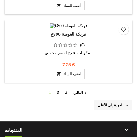

أضف للسلة
favorite_border
فريكة الغوطة 800غ
(0)
المكونات: قمح اخضر محمص
7.25 €

أضف للسلة

التالي
3
2
1

العودة إلى الأعلى

المنتجات