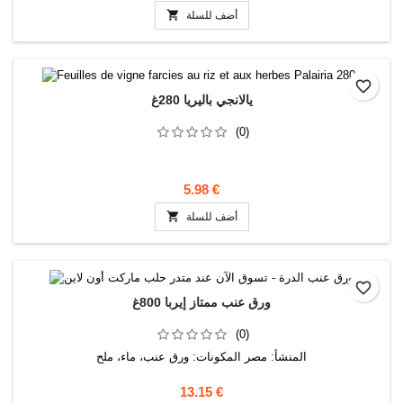

أضف للسلة
favorite_border
يالانجي باليريا 280غ
(0)
5.98 €

أضف للسلة
favorite_border
ورق عنب ممتاز إيربا 800غ
(0)
المنشأ: مصر المكونات: ورق عنب، ماء، ملح
13.15 €