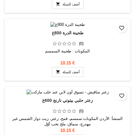

أضف للسلة
favorite_border
طحينة الدرة 800غ
(0)
المكونات : طحينة السمسم
10.15 €

أضف للسلة
favorite_border
زعتر حلبي بيتوتي نارنج 600غ
(0)
المنشأ: الأردن المكونات:سمسم، قمح، زعتر، زيت دوار الشمس غير
مهدرج، سماق، ملح نخب أوّل
10.15 €