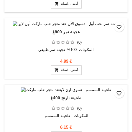

أضف للسلة
favorite_border
عجينة تمر 900غ
(0)
المكونات: 100% عجينة تمر طبيعي
4.99 €

أضف للسلة
favorite_border
طحينة نارنج 400غ
(0)
المكونات : طحينة السمسم
6.15 €