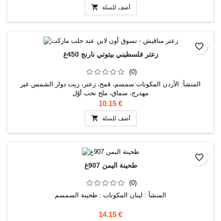

أضف للسلة
favorite_border
زعتر فلسطيني بيتوتي نارنج 450غ
(0)
المنشأ: الأردن المكونات:سمسم، قمح، زعتر، زيت دوار الشمس غير
مهدرج، سماق، ملح نخب أوّل
10.15 €

أضف للسلة
favorite_border
طحينة اليمن 907غ
(0)
المنشأ : لبنان المكونات : طحينة السمسم
14.15 €