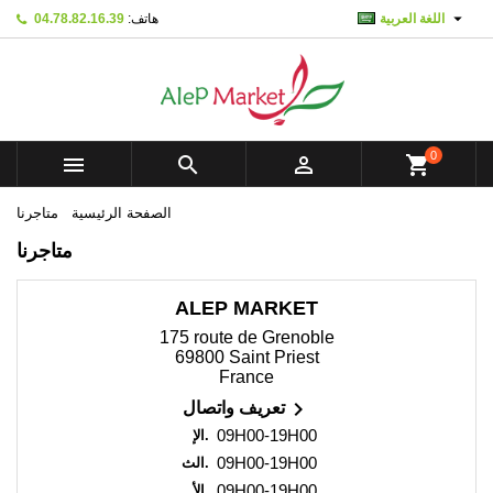

اللغة العربية
هاتف:
04.78.82.16.39
×
×
×
×
Mes listes d'envies
((modalTitle))
Create wishlist
تسجيل الدخول
add_circle_outline
Créer une nouvelle liste
((confirmMessage))
You need to be logged in to save products in your
Wishlist name
wishlist.
0



shopping_cart
((cancelText))
((modalDeleteText))
تسجيل الدخول
إلغاء
الصفحة الرئيسية
متاجرنا
Create wishlist
إلغاء
متاجرنا
ALEP MARKET
175 route de Grenoble
69800 Saint Priest
France

تعريف واتصال
09H00-19H00
الإ.
09H00-19H00
الث.
09H00-19H00
الأ.