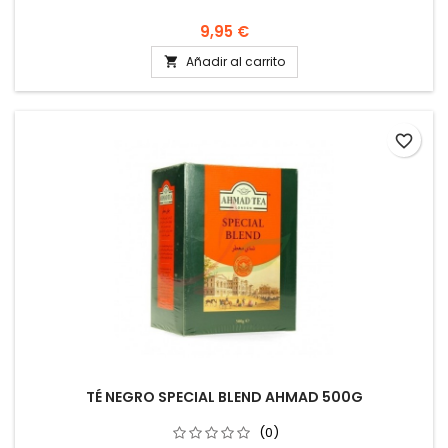
9,95 €
Añadir al carrito

favorite_border
TÉ NEGRO SPECIAL BLEND AHMAD 500G
(0)