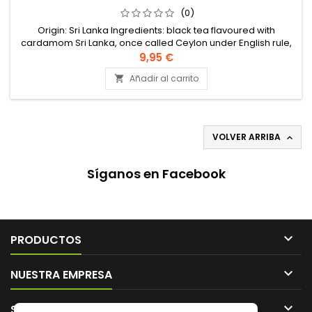
(0)
Origin: Sri Lanka Ingredients: black tea flavoured with
cardamom Sri Lanka, once called Ceylon under English rule,
is one of the main black tea producing countries.
9,95 €
Añadir al carrito

VOLVER ARRIBA

Síganos en Facebook

PRODUCTOS

NUESTRA EMPRESA

SU CUENTA