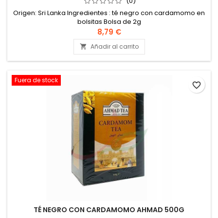
(0)
Origen: Sri Lanka Ingredientes : té negro con cardamomo en
bolsitas Bolsa de 2g
8,79 €
Añadir al carrito

Fuera de stock
favorite_border
TÉ NEGRO CON CARDAMOMO AHMAD 500G