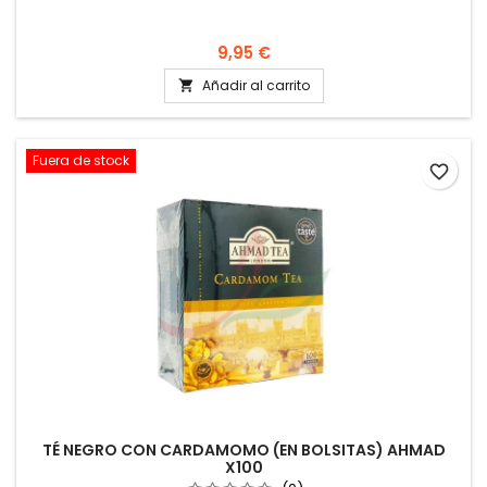
9,95 €
Añadir al carrito

Fuera de stock
favorite_border
TÉ NEGRO CON CARDAMOMO (EN BOLSITAS) AHMAD
X100