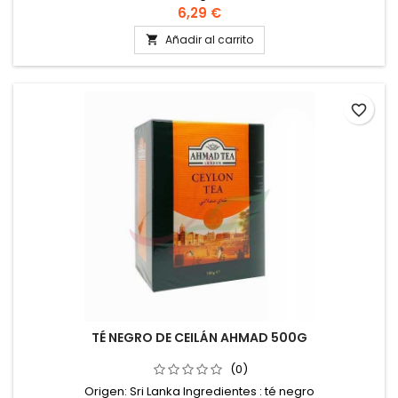
6,29 €
Añadir al carrito

favorite_border
TÉ NEGRO DE CEILÁN AHMAD 500G
(0)
Origen: Sri Lanka Ingredientes : té negro