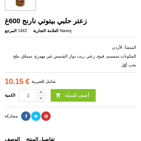
زعتر حلبي بيتوتي نارنج 600غ
Narenj
العلامة التجارية
1443
المرجع
المنشأ: الأردن
المكونات:سمسم، قمح، زعتر، زيت دوار الشمس غير مهدرج، سماق، ملح
نخب أوّل
10.15 €
شامل للضريبة
أضف للسلة

الكمية
مشاركة
تفاصيل المنتج
الوصف