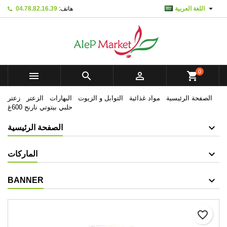

اللغة العربية
هاتف:
04.78.82.16.39
×
×
×
Mes listes d'envies
Create wishlist
تسجيل الدخول
add_circle_outline
Créer une nouvelle liste
You need to be logged in to save products in your
Wishlist name
wishlist.
0



shopping_cart
تسجيل الدخول
إلغاء
الصفحة الرئيسية
مواد غذائية
التوابل و الزيوت
البهارات
الزعتر
زعتر
Create wishlist
إلغاء
حلبي بيتوتي نارنج 600غ
الصفحة الرئيسية
الماركات
BANNER
favorite_border