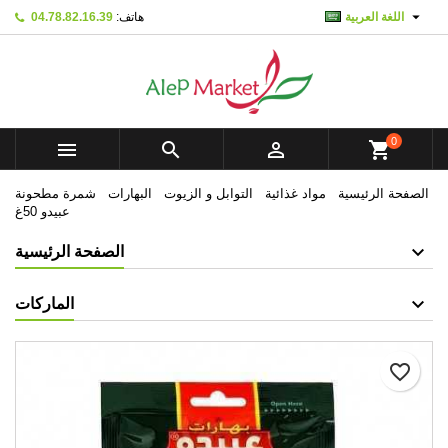

اللغة العربية
هاتف:
04.78.82.16.39
×
×
×
Mes listes d'envies
Create wishlist
تسجيل الدخول
add_circle_outline
Créer une nouvelle liste
You need to be logged in to save products in your
Wishlist name
wishlist.
0



shopping_cart
تسجيل الدخول
إلغاء
الصفحة الرئيسية
مواد غذائية
التوابل و الزيوت
البهارات
شمرة مطحونة
Create wishlist
إلغاء
عبيدو 50غ
الصفحة الرئيسية
الماركات
favorite_border