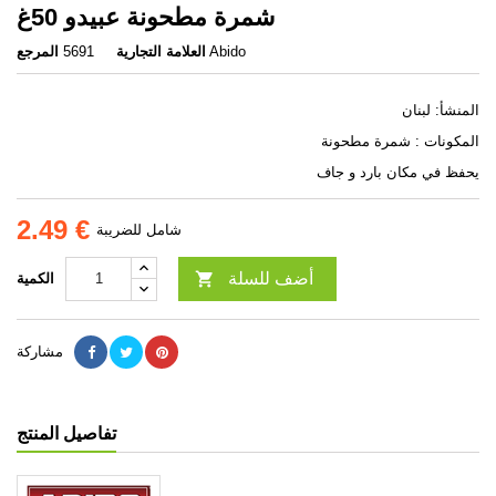
شمرة مطحونة عبيدو 50غ
Abido
العلامة التجارية
5691
المرجع
المنشأ: لبنان
المكونات : شمرة مطحونة
يحفظ في مكان بارد و جاف
2.49 €
شامل للضريبة
أضف للسلة

الكمية
مشاركة
تفاصيل المنتج