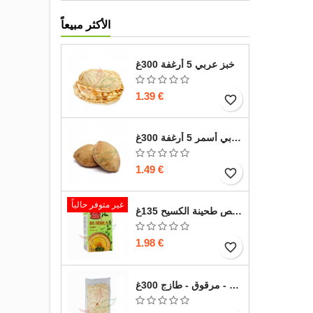
الأكثر مبيعاً
خبز عربي 5 أرغفة 300غ
1.39 €
favorite_border
خبز عربي أسمر 5 أرغفة 300غ
1.49 €
favorite_border
غير متوفر حالياً
حمص طحينة الكسيح 135غ
1.98 €
favorite_border
خبز صاج - مرقوق - طازج 300غ