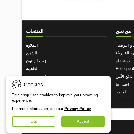
من نحن
المنتجات
و التوصيل
البقلاوة
ود القانونيّة
السّمن
الإستخدام
زيت الزيتون
Politique 
الطحينة
الدفع الآمن
حلويات زيتونة
Cookies
اتصل بنا
المكسرات المحمصة
المتاجر
This shop uses cookies to improve your browsing
experience.
For more information, see our
Privacy Policy
.
النشره البريديه
Exit
Accept