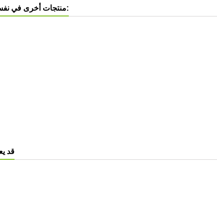
8 منتجات أخرى في نفس الفئة:
قد يع