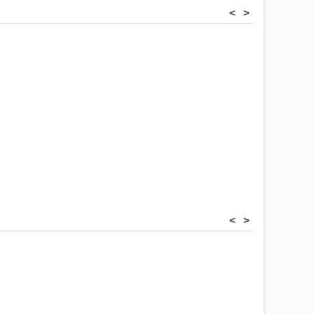
<
>
<
>