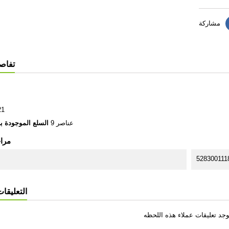
مشاركة
تفاصي
21
9 عناصر
السلع الموجودة با
مرا
528300111
التعليقات 