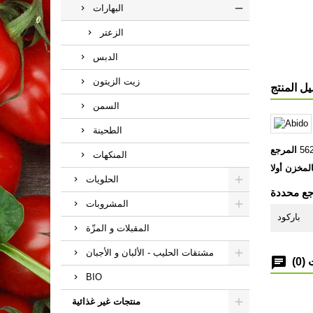
البهارات
الزعتر
الدبس
زيت الزيتون
ل المنتج
السمن
الطحينة
56
المرجع
المنكهات
لمخزن أولا
الحلويات
جع محددة
المشروبات
باركود
المقبلات و المزّة
مشتقات الحليب - الألبان و الأجبان
(0)
BIO
منتجات غير غذائية