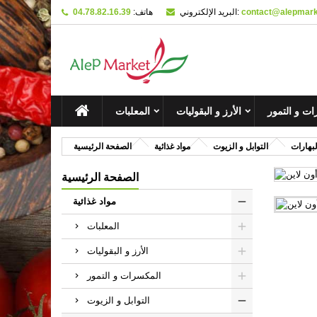
contact@alepmarke
البريد الإلكتروني:
هاتف:
04.78.82.16.39
M
C
ل
add_circle_outline
You
Wi
ت و التمور
الأرز و البقوليات
المعلبات
لبهارات
التوابل و الزيوت
مواد غذائية
الصفحة الرئيسية
الصفحة الرئيسية
مواد غذائية
المعلبات
الأرز و البقوليات
المكسرات و التمور
التوابل و الزيوت