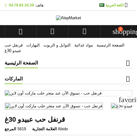

اللغة العربية
هاتف:
04.78.82.16.39
Mes listes d'envies
Create wishlist
تسجيل الدخول
add_circle_outline
Créer une nouvelle liste
You need to be logged in to save products in your wishlist.
0



shoppin
Wishlist name
الصفحة الرئيسية
مواد غذائية
التوابل و الزيوت
البهارات
قرنفل حب
الدخول
إلغاء
عبيدو 30غ
Create wi
إلغاء
الصفحة الرئيسية
الماركات
favor
قرنفل حب عبيدو 30غ
Abido
العلامة التجارية
5619
المرجع