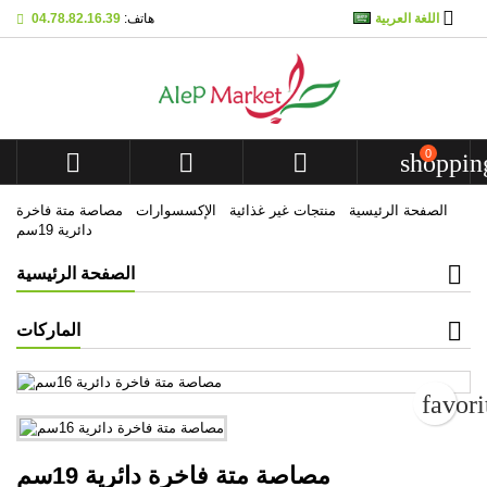

اللغة العربية
هاتف:
04.78.82.16.39
Mes listes d'envies
Create wishlist
تسجيل الدخول
add_circle_outline
Créer une nouvelle liste
You need to be logged in to save products in your wishlist.
Wishlist name
0



shoppin
الدخول
إلغاء
الصفحة الرئيسية
منتجات غير غذائية
الإكسسوارات
مصاصة متة فاخرة
Create wi
إلغاء
دائرية 19سم
الصفحة الرئيسية
الماركات
favor
مصاصة متة فاخرة دائرية 19سم