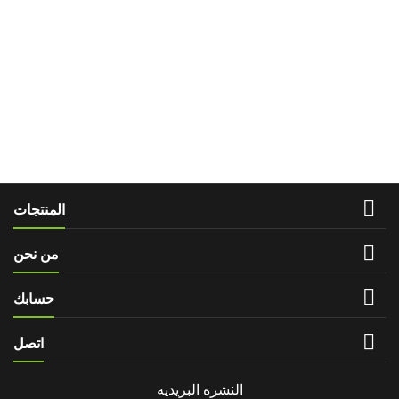

المنتجات

من نحن

حسابك

اتصل
النشره البريديه