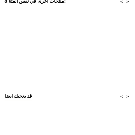
8 منتجات أخرى في نفس الفئة:
<
>
قد يعجبك ايضا
<
>